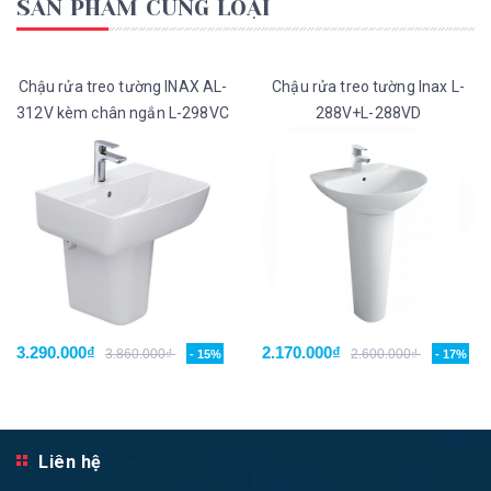
SẢN PHẨM CÙNG LOẠI
Chậu rửa treo tường INAX AL-
Chậu rửa treo tường Inax L-
312V kèm chân ngắn L-298VC
288V+L-288VD
3.290.000₫
2.170.000₫
3.860.000₫
2.600.000₫
- 15%
- 17%
Liên hệ