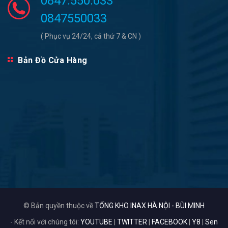
0847.550.033
0847550033
( Phục vụ 24/24, cả thứ 7 & CN )
Bản Đồ Cửa Hàng
© Bản quyền thuộc về
TỔNG KHO INAX HÀ NỘI - BÙI MINH
- Kết nối với chúng tôi:
YOUTUBE
|
TWITTER
|
FACEBOOK
|
Y8
|
Sen