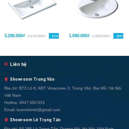
3.290.000₫
1.090.000₫
4.170.000₫
1.450.000₫
- 21%
- 25%
Liên hệ
Showroom Trung Văn
Địa chỉ:
BT3 Lô 8, KĐT Vinaconex 3, Trung Văn, Đại Mỗ, Hà Nội,
Việt Nam
Hotline:
0847.550.033
Email:
buiminhmkt@gmail.com
Showroom Lê Trọng Tấn
Địa chỉ:
Số 285 Lê Trọng Tấn, Dương Nội, Hà Nội, Việt Nam