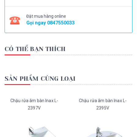
Đặt mua hàng online
Gọi ngay
0847550033
CÓ THỂ BẠN THÍCH
SẢN PHẨM CÙNG LOẠI
Chậu rửa âm bàn Inax L-
Chậu rửa âm bàn Inax L-
2397V
2395V