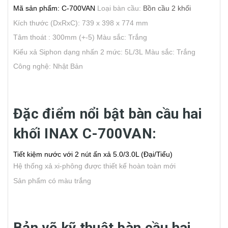
Mã sản phẩm: C-700VAN
Loại bàn cầu:
Bồn cầu 2 khối
Kích thước (DxRxC): 739 x 398 x 774 mm
Tâm thoát : 300mm (+-5)
Màu sắc: Trắng
Kiểu xả Siphon dạng nhấn 2 mức: 5L/3L
Màu sắc: Trắng
Công nghệ: Nhật Bản
Đặc điểm nổi bật bàn cầu hai
khối INAX C-700VAN:
Tiết kiệm nước với 2 nút ấn xả 5.0/3.0L (Đại/Tiểu)
Hệ thống xả xi-phông được thiết kế hoàn toàn mới
Sản phẩm có màu trắng
Bản vẽ kỹ thuật bàn cầu hai