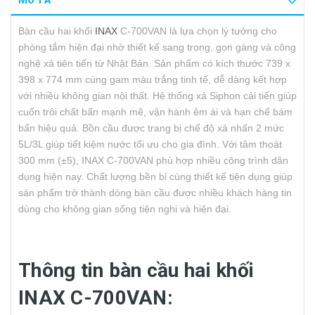
MÔ TẢ
Bàn cầu hai khối
INAX
C-700VAN là lựa chọn lý tưởng cho
phòng tắm hiện đại nhờ thiết kế sang trọng, gọn gàng và công
nghệ xả tiên tiến từ Nhật Bản. Sản phẩm có kích thước 739 x
398 x 774 mm cùng gam màu trắng tinh tế, dễ dàng kết hợp
với nhiều không gian nội thất. Hệ thống xả Siphon cải tiến giúp
cuốn trôi chất bẩn mạnh mẽ, vận hành êm ái và hạn chế bám
bẩn hiệu quả. Bồn cầu được trang bị chế độ xả nhấn 2 mức
5L/3L giúp tiết kiệm nước tối ưu cho gia đình. Với tâm thoát
300 mm (±5), INAX C-700VAN phù hợp nhiều công trình dân
dụng hiện nay. Chất lượng bền bỉ cùng thiết kế tiện dụng giúp
sản phẩm trở thành dòng bàn cầu được nhiều khách hàng tin
dùng cho không gian sống tiện nghi và hiện đại.
Thông tin bàn cầu hai khối
INAX C-700VAN: