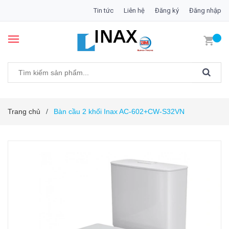
Tin tức
Liên hệ
Đăng ký
Đăng nhập
Trang chủ
Bàn cầu 2 khối Inax AC-602+CW-S32VN
/