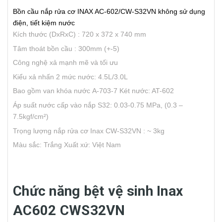
Bồn cầu nắp rửa cơ INAX AC-602/CW-S32VN không sử dụng
điện, tiết kiệm nước
Kích thước (DxRxC) : 720 x 372 x 740 mm
Tâm thoát bồn cầu : 300mm (+-5)
Công nghệ xả mạnh mẽ và tối ưu
Kiểu xả nhấn 2 mức nước: 4.5L/3.0L
Bao gồm van khóa nước A-703-7
Két nước: AT-602
Áp suất nước cấp vào nắp S32: 0.03-0.75 MPa, (0.3 –
7.5kgf/cm²)
Trọng lượng nắp rửa cơ Inax CW-S32VN : ~ 3kg
Màu sắc: Trắng
Xuất xứ: Việt Nam
Chức năng bệt vệ sinh Inax
AC602 CWS32VN