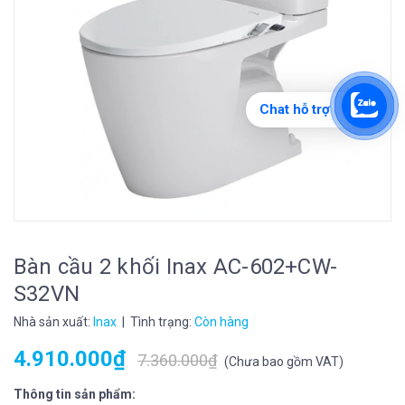
Chat hỗ trợ
Bàn cầu 2 khối Inax AC-602+CW-
S32VN
Nhà sản xuất:
Inax
| Tình trạng:
Còn hàng
4.910.000₫
7.360.000₫
(
Chưa bao gồm VAT
)
Thông tin sản phẩm: