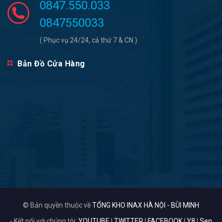
0847.550.033
0847550033
( Phục vụ 24/24, cả thứ 7 & CN )
Bản Đồ Cửa Hàng
© Bản quyền thuộc về
TỔNG KHO INAX HÀ NỘI - BÙI MINH
- Kết nối với chúng tôi:
YOUTUBE
|
TWITTER
|
FACEBOOK
|
Y8
|
Sen