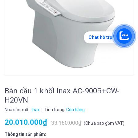
Chat hỗ trợ
Bàn cầu 1 khối Inax AC-900R+CW-
H20VN
Nhà sản xuất:
Inax
| Tình trạng:
Còn hàng
20.010.000₫
33.160.000₫
(
Chưa bao gồm VAT
)
Thông tin sản phẩm: