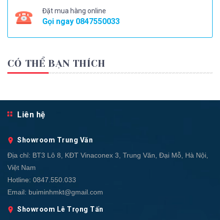
Đặt mua hàng online
Gọi ngay
0847550033
CÓ THỂ BẠN THÍCH
Liên hệ
Showroom Trung Văn
Địa chỉ:
BT3 Lô 8, KĐT Vinaconex 3, Trung Văn, Đại Mỗ, Hà Nội,
Việt Nam
Hotline:
0847.550.033
Email:
buiminhmkt@gmail.com
Showroom Lê Trọng Tấn