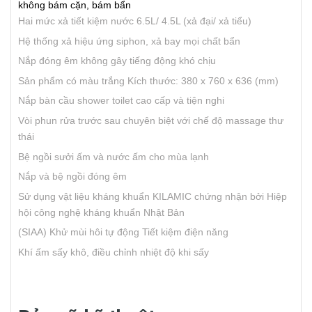
không bám cặn, bám bẩn
Hai mức xả tiết kiệm nước 6.5L/ 4.5L (xả đại/ xả tiểu)
Hệ thống xả hiệu ứng siphon, xả bay mọi chất bẩn
Nắp đóng êm không gây tiếng động khó chịu
Sản phẩm có màu trắng
Kích thước: 380 x 760 x 636 (mm)
Nắp bàn cầu shower toilet cao cấp và tiện nghi
Vòi phun rửa trước sau chuyên biệt với chế độ massage thư
thái
Bệ ngồi sưởi ấm và nước ấm cho mùa lạnh
Nắp và bệ ngồi đóng êm
Sử dụng vật liệu kháng khuẩn KILAMIC chứng nhận bởi Hiệp
hội công nghệ kháng khuẩn Nhật Bản
(SIAA)
Khử mùi hôi tự động
Tiết kiệm điện năng
Khí ấm sấy khô, điều chỉnh nhiệt độ khi sấy